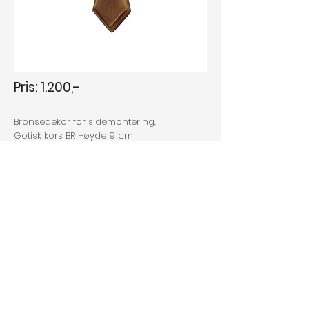
Pris: 1.200,-
Bronsedekor for sidemontering.
Gotisk kors BR Høyde 9 cm
Forrige
Neste
Personvernerklæring
Informasjonskapsler/cookies
ÅPENT MANDAG - FREDAG
10.00
- 16.00
ELLER ETTER AVTALE