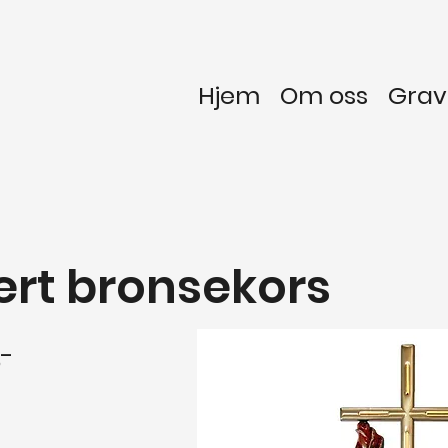
Hjem
Om oss
Gra
ert bronsekors
,-