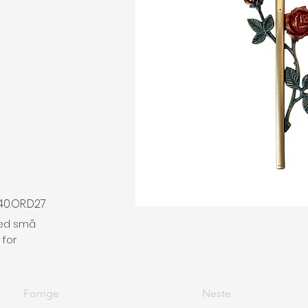
.40.OR.D27
ed små
 for
Forrige
Neste