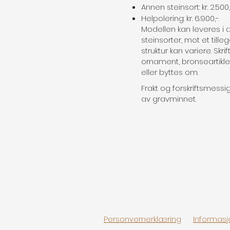
Annen steinsort: kr. 2.500
Helpolering: kr. 6.900,-
Modellen kan leveres i 
steinsorter, mot et tille
struktur kan variere. Skri
ornament, bronseartikler 
eller byttes om.
Frakt og forskriftsmess
av gravminnet.
Personvernerklæring
Informasj