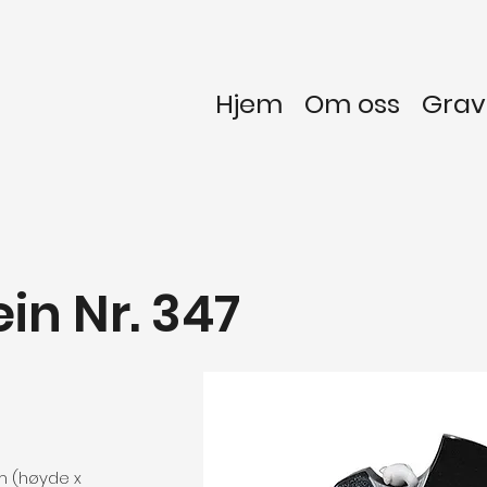
Hjem
Om oss
Gra
in Nr. 347
m (høyde x