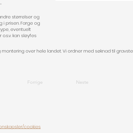
,-
andre størrelser og
gg i prisen. Farge og
ftype, eventuelt
o.s.v. kan sløyfes
ig montering over hele landet. Vi ordner med søknad til gravst
Forrige
Neste
onskapsler/cookies