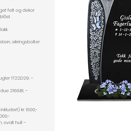
get felt og dekor
blåst
 lakk
stein, sikringsbolter
gler 1722.D29, –
due 2166.BI, –
nkludert) kr. 1.500,-
.000,-
 ovalt hull –