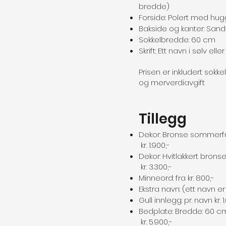
bredde)
Forside: Polert med hug
Bakside og kanter: Sand
Sokkelbredde: 60 cm
Skrift: Ett navn i sølv eller
Prisen er inkludert sokkel
og merverdiavgift
Tillegg
Dekor: Bronse sommerfu
kr. 1.900,-
Dekor: Hvitlakkert bronse
kr. 3.300,-
Minneord: fra kr. 800,-
Ekstra navn: (ett navn er i
Gull innlegg: pr. navn kr. 1
Bedplate: Bredde: 60 cm,
kr. 5.900,-