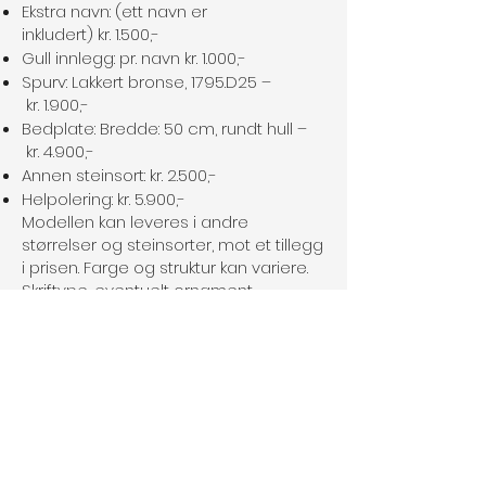
Ekstra navn: (ett navn er
inkludert) kr. 1.500,-
Gull innlegg: pr. navn kr. 1.000,-
Spurv: Lakkert bronse, 1795.D25 –
kr. 1.900,-
Bedplate: Bredde: 50 cm, rundt hull –
kr. 4.900,-
Annen steinsort: kr. 2.500,-
Helpolering: kr. 5.900,-
Modellen kan leveres i andre
størrelser og steinsorter, mot et tillegg
i prisen. Farge og struktur kan variere.
Skriftype, eventuelt ornament,
bronseartikler o.s.v. kan sløyfes eller
byttes om.
Frakt og forskriftsmessig montering
over hele landet. Vi ordner med
søknad til gravstedet for montering av
gravminnet.