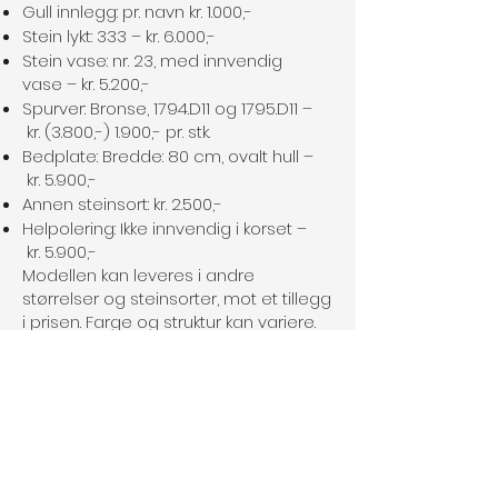
Gull innlegg: pr. navn kr. 1.000,-
Stein lykt: 333 – kr. 6.000,-
Stein vase: nr. 23, med innvendig
vase – kr. 5.200,-
Spurver: Bronse, 1794.D11 og 1795.D11 –
kr. (3.800,-) 1.900,- pr. stk.
Bedplate: Bredde: 80 cm, ovalt hull –
kr. 5.900,-
Annen steinsort: kr. 2.500,-
Helpolering: Ikke innvendig i korset –
kr. 5.900,-
Modellen kan leveres i andre
størrelser og steinsorter, mot et tillegg
i prisen. Farge og struktur kan variere.
Skriftype, eventuelt ornament,
bronseartikler o.s.v. kan sløyfes eller
byttes om.
Frakt og forskriftsmessig montering
over hele landet. Vi ordner med
søknad til gravstedet for montering av