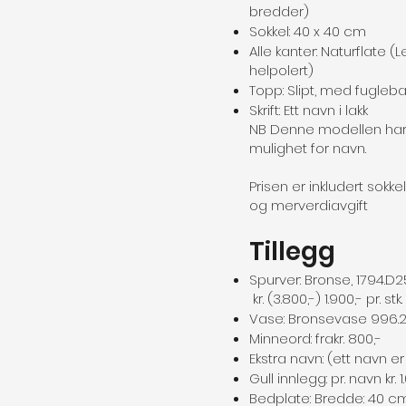
bredder)
Sokkel: 40 x 40 cm
Alle kanter: Naturflate (
helpolert)
Topp: Slipt, med fugleb
Skrift: Ett navn i lakk
NB Denne modellen har f
mulighet for navn.
Prisen er inkludert sokkel
og merverdiavgift
Tillegg
Spurver: Bronse, 1794.D2
kr. (3.800,-) 1.900,- pr. stk.
Vase: Bronsevase 996.20.
Minneord: frakr. 800,-
Ekstra navn: (ett navn er i
Gull innlegg: pr. navn kr. 1
Bedplate: Bredde: 40 cm