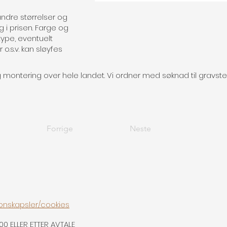
andre størrelser og
gg i prisen. Farge og
ftype, eventuelt
o.s.v. kan sløyfes
ig montering over hele landet. Vi ordner med søknad til gravst
Forrige
Neste
onskapsler/cookies
00 ELLER ETTER AVTALE