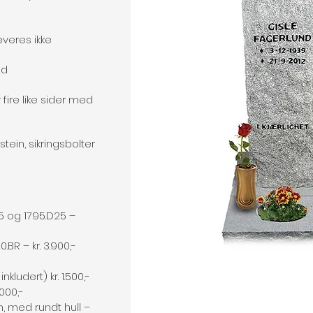
Leveres ikke
ad
ire like sider med
stein, sikringsbolter
5 og 1795.D25 –
BR – kr. 3.900,-
nkludert) kr. 1.500,-
.000,-
, med rundt hull –