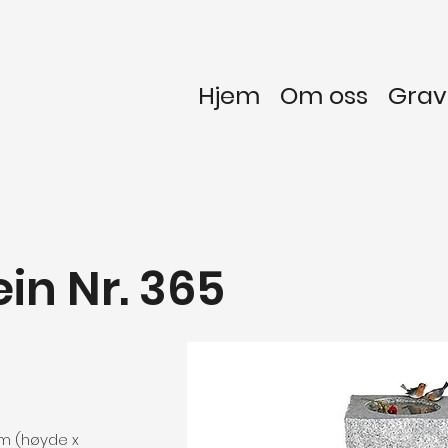
Hjem
Om oss
Gra
in Nr. 365
cm (høyde x