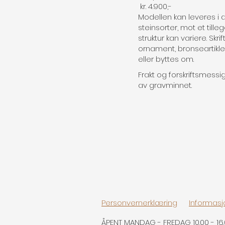
kr. 4.900,-
Modellen kan leveres i 
steinsorter, mot et tille
struktur kan variere. Skri
ornament, bronseartikler 
eller byttes om.
Frakt og forskriftsmess
av gravminnet.
Personvernerklæring
Informasj
ÅPENT MANDAG - FREDAG 10.00 - 16.