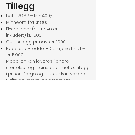
Tillegg
Lykt: 1129.BR – kr. 5.400,-
Minneord: fra kr. 800,-
Ekstra navn: (ett navn er
inkludert) kr. 1.500,-
Gull innlegg: pr. navn kr. 1.000,-
Bedplate: Bredde: 80 cm, ovalt hull –
kr. 5.900,-
Modellen kan leveres i andre
størrelser og steinsorter, mot et tillegg
i prisen. Farge og struktur kan variere.
Skriftype, eventuelt ornament,
bronseartikler o.s.v. kan sløyfes eller
byttes om.
Frakt og forskriftsmessig montering
over hele landet. Vi ordner med
søknad til gravstedet for montering av
gravminnet.