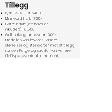
Tillegg
Lykt: 1129.AL – kr. 5.400,-
Minneord: fra kr. 800,-
Ekstra navn: (ett navn er
inkludert) kr. 1.500,-
Gull innlegg: pr. navn kr. 1.000,-
Modellen kan leveres i andre
størrelser og steinsorter, mot et tillegg
i prisen. Farge og struktur kan variere.
Skriftype, eventuelt ornament,
bronseartikler o.s.v. kan sløyfes eller
byttes om.
Frakt og forskriftsmessig montering
over hele landet. Vi ordner med
søknad til gravstedet for montering av
gravminnet.