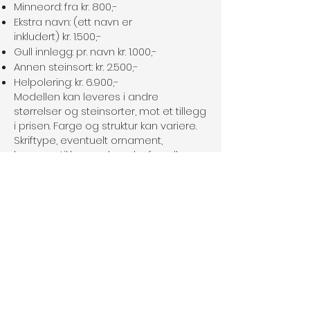
Minneord: fra kr. 800,-
Ekstra navn: (ett navn er
inkludert) kr. 1.500,-
Gull innlegg: pr. navn kr. 1.000,-
Annen steinsort: kr. 2.500,-
Helpolering: kr. 6.900,-
Modellen kan leveres i andre
størrelser og steinsorter, mot et tillegg
i prisen. Farge og struktur kan variere.
Skriftype, eventuelt ornament,
bronseartikler o.s.v. kan sløyfes eller
byttes om.
Frakt og forskriftsmessig montering
over hele landet. Vi ordner med
søknad til gravstedet for montering av
gravminnet.
Forrige
Neste