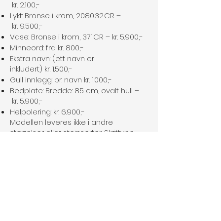
kr. 2.100,-
Lykt: Bronse i krom, 2080.32.CR –
kr. 9.500,-
Vase: Bronse i krom, 371.CR – kr. 5.900,-
Minneord: fra kr. 800,-
Ekstra navn: (ett navn er
inkludert) kr. 1.500,-
Gull innlegg: pr. navn kr. 1.000,-
Bedplate: Bredde: 85 cm, ovalt hull –
kr. 5.900,-
Helpolering: kr. 6.900,-
Modellen leveres ikke i andre
størrelser eller steinsorter. Skriftype,
eventuelt ornament, bronseartikler
o.s.v. kan sløyfes eller byttes om.
Frakt og forskriftsmessig montering
over hele landet. Vi ordner med
søknad til gravstedet for montering av
gravminnet.